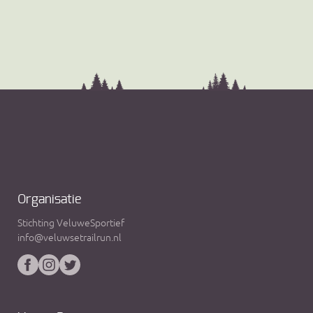
Organisatie
Stichting VeluweSportief
info@veluwsetrailrun.nl