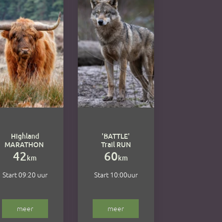
Highland
'BATTLE'
MARATHON
Trail RUN
42
60
km
km
Start 09:20 uur
Start 10:00uur
meer
meer