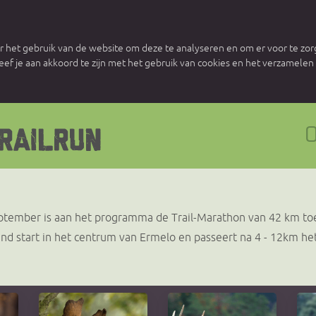
 het gebruik van de website om deze te analyseren en om er voor te zorg
 geef je aan akkoord te zijn met het gebruik van cookies en het verzamele
0
ptember is aan het programma de Trail-Marathon van 42 km t
nd start in het centrum van Ermelo en passeert na 4 - 12km het