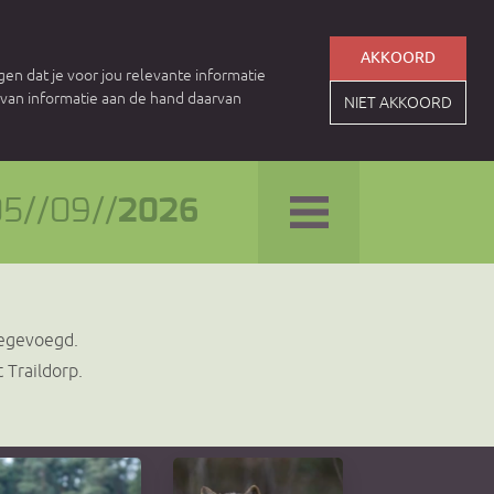
AKKOORD
en dat je voor jou relevante informatie
n van informatie aan de hand daarvan
NIET AKKOORD
5//09//
2026
oegevoegd.
 Traildorp.