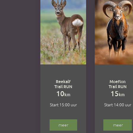
Reekalf
Moeflon
Trail RUN
Trail RUN
10
15
km
km
Start 15:00 uur
Start 14:00 uur
meer
meer