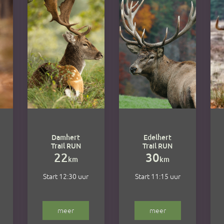
Damhert
Edelhert
Trail RUN
Trail RUN
22
30
km
km
Start 12:30 uur
Start 11:15 uur
meer
meer