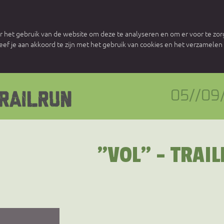
 het gebruik van de website om deze te analyseren en om er voor te zorg
 geef je aan akkoord te zijn met het gebruik van cookies en het verzamele
05//09
"VOL" - TRAI