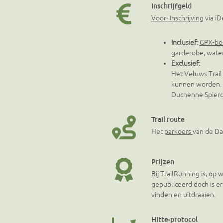
Inschrijfgeld
Voor- Inschrijving
via iD
Inclusief:
GPX-be
garderobe, watert
Exclusief:
Het Veluws Trai
kunnen worden. 
Duchenne Spierd
Trail route
Het
parkoers
van de Da
Prijzen
Bij TrailRunning is, op
gepubliceerd doch is er
vinden en uitdraaien.
Hitte-protocol