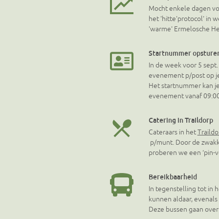
Mocht enkele dagen voo
het
'hitte'protocol' in
'warme' Ermelosche He
Startnummer opsturen
In de week voor 5 sept.
evenement p/post op je 
Het startnummer kan je 
evenement vanaf 09:00
Catering in Traildorp
Cateraars in het
Traildo
p/munt. Door de zwakke
proberen we een ‘pin-ve
Bereikbaarheid
In tegenstelling tot in 
kunnen aldaar, evenal
Deze bussen gaan over 