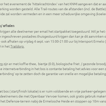
r het evenement de 'hittekrachtindex' van het KNMI aangeven dat er aan
 werking worden gesteld. Alle Trail-routes van de afstanden (incl. de Batt
ide zal worden vermeden en in een meer schaduwrijke omgeving (koele
/ afhalen
 krijgen alle deelnemer per email het startpakket toegestuurd. Wil je he
ingeschreven postadres thuisgestuurd krijgen dan kan je dit aanvinken op 
ook afhalen op vrijdag 4 sept. van 15:00-21:00 uur bij Intersport Ermelo 
 in het
Traildorp.
rp
zijn er met koffie-thee, biertje (0.0), biologische friet / gezonde brood
 internetverbinding in het bos is contante betaling het advies voor een
rbinding’ op te zetten doch de garantie van snelle en mogelijke betaling bl
het bos ( start/finish lokatie) is er ruim voldoende en vrije parkeer-gelege
s deelnemers die met Openbaar Vervoer komen, ook gratis gebruik maken
het Defensie-terrein nabij de Ermelosche Heide en stoppen op 10m vanaf