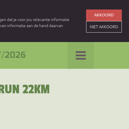
AKKOORD
en dat je voor jou relevante informatie
n van informatie aan de hand daarvan
NIET AKKOORD
//
2026
LRUN 22KM