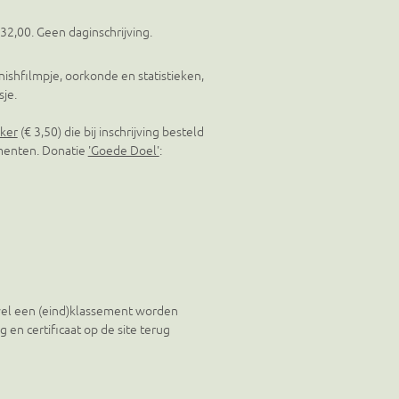
 32,00. Geen daginschrijving.
nishfilmpje, oorkonde en statistieken,
sje.
ker
(€ 3,50) die bij inschrijving besteld
umenten. Donatie
'Goede Doel'
:
l wel een (eind)klassement worden
ng en certificaat op de site terug