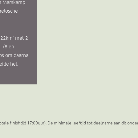
ns Marskamp
melosche
 22km' met 2
 (8 en
bos om daarna
eide het
..
otale finishtijd 17:00uur). De minimale leeftijd tot deelname aan dit onde