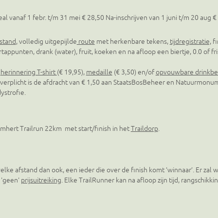
eal vanaf 1 febr. t/m 31 mei € 28,50 Na-inschrijven van 1 juni t/m 20 aug €
stand
, volledig uitgepijlde
route
met herkenbare tekens,
tijdregistratie,
fi
appunten, drank (water), fruit, koeken en na afloop een biertje, 0.0 of fri
l
herinnering T-shirt
(€ 19,95),
medaille
(€ 3,50) en/of
opvouwbare drinkbe
verplicht is de afdracht van € 1,50 aan StaatsBosBeheer en Natuurmon
ystrofie.
mhert Trailrun 22km met start/finish in het
Traildorp
.
 welke afstand dan ook, een ieder die over de finish komt ’winnaar’. Er za
 'geen'
prijsuitreiking
. Elke TrailRunner kan na afloop zijn tijd, rangschikki