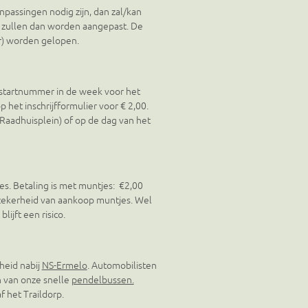
passingen nodig zijn, dan zal/kan
le) zullen dan worden aangepast. De
r) worden gelopen.
t startnummer in de week voor het
het inschrijfformulier voor € 2,00.
(Raadhuisplein) of op de dag van het
jes. Betaling is met muntjes: €2,00
 zekerheid van aankoop muntjes. Wel
ijft een risico.
nheid nabij
NS-Ermelo
. Automobilisten
 van onze snelle
pendelbussen.
 het Traildorp.