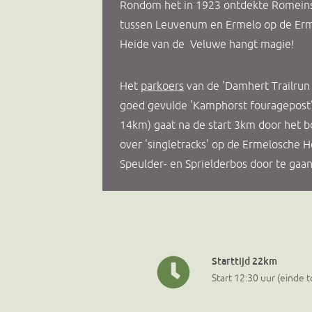
Rondom het in 1923 ontdekte Romei
tussen Leuvenum en Ermelo op de Er
Heide van de Veluwe hangt magie!
Het
parkoers
van de 'Damhert Trailrun
goed gevulde 'Kamphorst fouragepost'
14km) gaat na de start 3km door het 
over 'singletracks' op de Ermelosche H
Speulder- en Sprielderbos door te gaan
Starttijd 22km
Start 12:30 uur (einde t